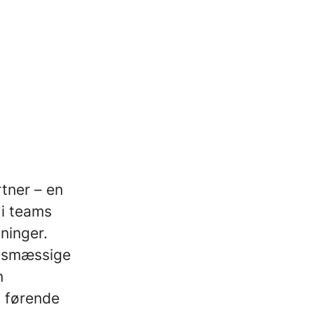
tner – en
 i teams
ninger.
ngsmæssige
n
t førende