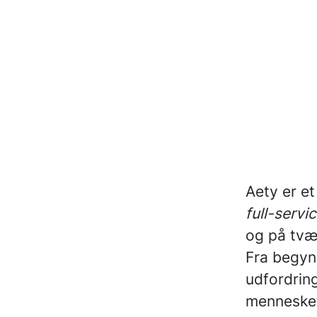
Aety er e
full-servi
og på tvæ
Fra begyn
udfordrin
mennesket