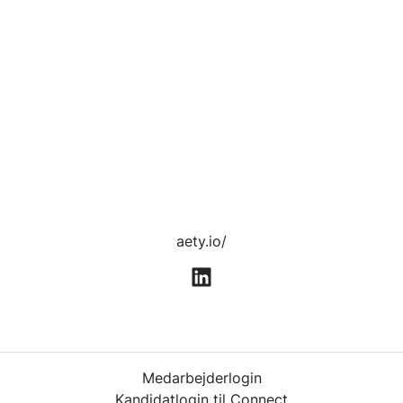
aety.io/
Medarbejderlogin
Kandidatlogin til Connect