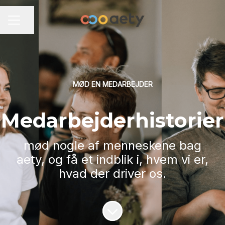
Del side
KARRIEREMENU
MØD EN MEDARBEJDER
Medarbejderhistorier
mød nogle af menneskene bag
aety, og få et indblik i, hvem vi er,
hvad der driver os.
Rul til indhold