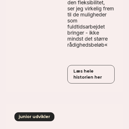
den fleksibilitet,
ser jeg virkelig frem
til de muligheder
som
fuldtidsarbejdet
bringer - ikke
mindst det større
rådighedsbeløb«
Læs hele
historien her
junior udvikler